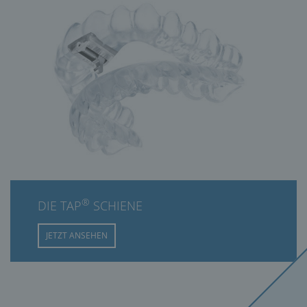
®
DIE TAP
SCHIENE
JETZT ANSEHEN