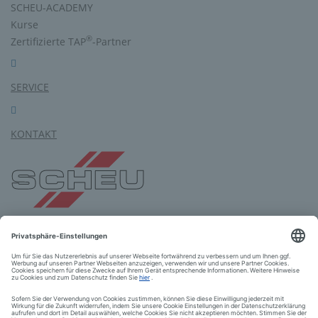
SCHEU-ACADEMY
Kurse
®
Zertifizierte TAP
-Partner
SERVICE
KONTAKT
SCHEU-DENTAL GmbH
Am Burgberg 20
58642 Iserlohn
Tel.: +49 2374 9288-0
Fax: +49 2374 9288-90