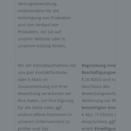
Vertragsabwicklung, 
insbesondere für die 
Anfertigung von Produkten 
und den Verkauf von 
Produkten, die Sie auf 
unserer Website oder in 
unserem Katalog finden.
Bei der Kontaktaufnahme mit 
Begründung eines 
uns (per Kontaktformular 
Beschäftigungsverhältni
oder E-Mail) im 
§ 26 BDSG und nach 
Zusammenhang mit Ihrer 
Abschluss des 
Bewerbung verarbeiten wir 
Bewerbungsverfahrens b
Ihre Daten, um Ihre Eignung 
Ablehnung zur Wahrung
für die Stelle (oder ggf. 
berechtigter Interessen
,
andere offene Positionen in 
6 Abs. 1f DSGVO (Abwehr
unseren Unternehmen) zu 
Ansprüchen), ggf. sofern
prüfen und das 
erteilt 
Einwilligung
, Art. 6