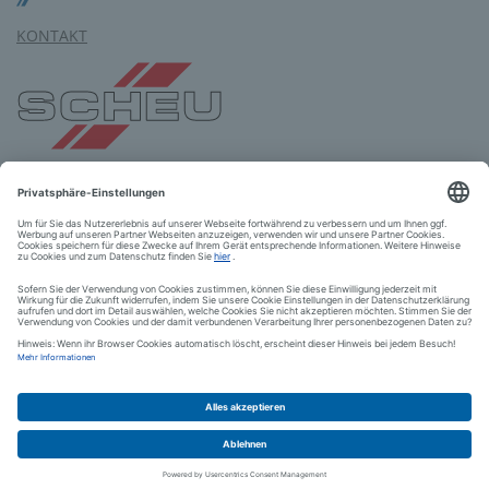
KONTAKT
SCHEU-DENTAL GmbH
Am Burgberg 20
58642 Iserlohn
Tel.: +49 2374 9288-0
Fax: +49 2374 9288-90
E-Mail:
service
@
scheu-dental.com
AGB
Impressum
Datenschutz
© 2026 SCHEU-DENTAL GmbH